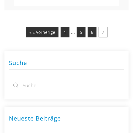
…
« « Vorherige
1
5
6
7
Suche
Neueste Beiträge